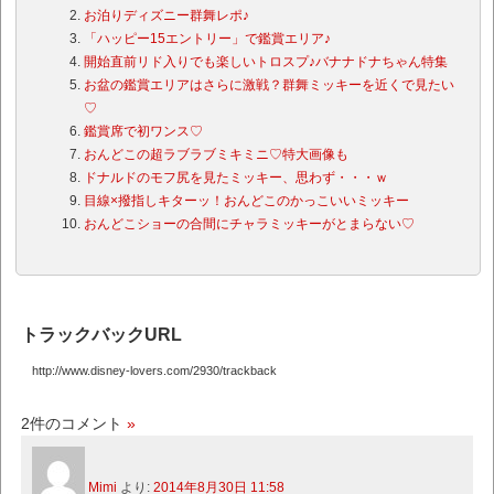
お泊りディズニー群舞レポ♪
「ハッピー15エントリー」で鑑賞エリア♪
開始直前リド入りでも楽しいトロスプ♪バナナドナちゃん特集
お盆の鑑賞エリアはさらに激戦？群舞ミッキーを近くで見たい
♡
鑑賞席で初ワンス♡
おんどこの超ラブラブミキミニ♡特大画像も
ドナルドのモフ尻を見たミッキー、思わず・・・ｗ
目線×撥指しキターッ！おんどこのかっこいいミッキー
おんどこショーの合間にチャラミッキーがとまらない♡
トラックバックURL
http://www.disney-lovers.com/2930/trackback
2件のコメント
»
Mimi
より:
2014年8月30日 11:58