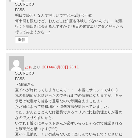
SECRET: 0
PASS:
明日で終わりなんて淋しいですね～Σ░(꒪◊꒪ ))))
何十回も観たけど、おんどこは1度も体験してないんです…. 城裏
行くと毎回皆に会えるんですか？ 明日の鑑賞エリアダメだったら
行ってみようかな…z
返信
とも
より:
2014年8月30日 23:11
SECRET: 0
PASS:
＞Mimiさん
夏イベが終わってしまうなんて・・・本当にサミシイです(:_;)
私の見納めがお盆だったのでそれまでの情報になりますが、キャ
ラ達は城裏から徒歩で登場なので毎回会えましたよ♪
ただ日によって待機場所・待機方法が変わっていました。
また、おんどこどんだけ鑑賞できるエリアは比較的埋まりが遅め
なので入りやすいかと。
いずれも近くにキャストさんが必ずいらっしゃるので確認される
と確実だと思います(*^^*)
夏イベ見納め、くいの残らないよう楽しんでいらしてくださいね