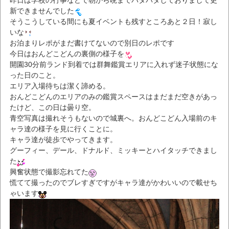
昨日は学校の行事などで朝から晩までバタバタしておりまして更
新できませんでした
そうこうしている間にも夏イベントも残すところあと２日！寂し
いな
お泊まりレポがまだ書けてないので別日のレポです
今日はおんどこどんの裏側の様子を
開園30分前ランド到着では群舞鑑賞エリアに入れず迷子状態にな
った日のこと。
エリア入場待ちは潔く諦める。
おんどこどんのエリアのみの鑑賞スペースはまだまだ空きがあっ
たけど、この日は曇り空。
青空写真は撮れそうもないので城裏へ。おんどこどん入場前のキ
ャラ達の様子を見に行くことに。
キャラ達が徒歩でやってきます。
グーフィー、デール、ドナルド、ミッキーとハイタッチできまし
た
興奮状態で撮影忘れてた
慌てて撮ったのでブレすぎですがキャラ達がかわいいので載せち
ゃいます