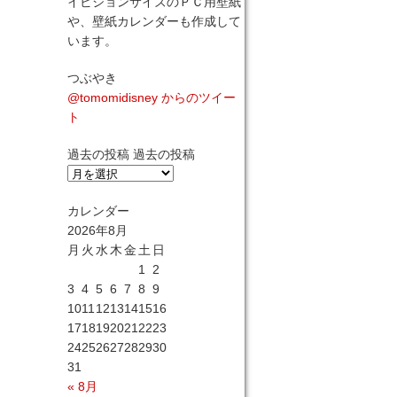
イビジョンサイズのＰＣ用壁紙
や、壁紙カレンダーも作成して
います。
つぶやき
@tomomidisney からのツイー
ト
過去の投稿
過去の投稿
カレンダー
2026年8月
月
火
水
木
金
土
日
1
2
3
4
5
6
7
8
9
10
11
12
13
14
15
16
17
18
19
20
21
22
23
24
25
26
27
28
29
30
31
« 8月