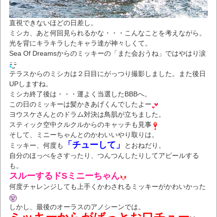
直視できないほどの日差し。
ミシカ、あと何回見られるかな・・・こんなことを考えながら。
光を背にキラキラしたキャラ達が神々しくて。
Sea Of Dreamsからのミッキーの「また会おうね」ではやはり涙
テラスからのミシカは２日目にがっつり撮影しました。また後日
UPしますね。
ミシカ終了後は・・・運よく当選したBBBへ。
この日のミッキーは髪かきあげくんでしたよー
ヨウスケさんとのドラム対決は鳥肌が立ちました。
スティック空中クルクルからのキャッチも見事
そして、ミニーちゃんとのかわいいやり取りは。
「チューして」
ミッキー、何度も
とおねだり。
自分のほっぺをさすったり、つんつんしたりしてアピールする
も。
スルーするドSミニーちゃん
何度チャレンジしても上手くかわされるミッキーがかわいかった
しかし、最後のオーラスのアノシーンでは。