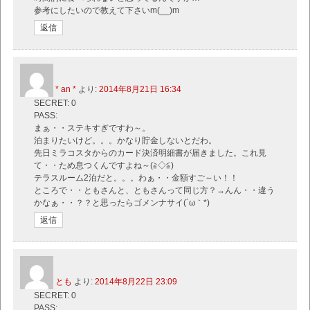
参考にしたいので教えて下さいm(__)m
返信
* an *
より:
2014年8月21日 16:34
SECRET: 0
PASS:
まぁ・・ステキすぎですわ～。
泊まりたいけど。。。かなり貯金しないとだわ。
先日ミラコスタからのカード決済明細書が届きました。これ見
て・・ため息つくんですよね～(≧◇≦)
テラスルーム2泊だと。。。わぁ・・金額すご～い！！
ところで・・ともさんと、ともさんって同じ方？→んん・・違う
かなぁ・・？？と思ったらゴメンナサイ(´ω｀*)
返信
とも
より:
2014年8月22日 23:09
SECRET: 0
PASS: