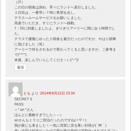
（汗）
この日の朝食は諦め、早々にランドへ直行しました。
２日目は、一番早い７時に希望を出し、
テラスへルームサービスをお願いしました。
高速でいただき、すぐにランドへ移動。
7：55に到着しましたよ。ぎりぎりアーリーに間に合う時間でし
た。
テラスで優雅にゆったり朝食も魅力だったのですが、やはり群舞
に負けました（笑）
アーリーで何をされるかで変わってくると思いますが、ご参考ま
で(*^^*)
来週、楽しんでいらしてくださ～い(^-^)/
返信
とも
より:
2014年8月22日 23:34
SECRET: 0
PASS:
＞* an *さん
ほんとに素敵すぎでした～～♪
anさんもミラコご宿泊だったのですね(〃∇〃)
我が家にも来ました！一気に現実に戻る青い封筒が( ´艸｀)
幸い今回は折半だったので我が家の負担は半額分♪それでもすごい