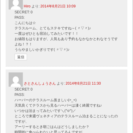
Hiro
より:
2014年8月21日 10:09
SECRET: 0
PASS:
こんにちは☆
テラスルーム、とてもステキですね～( 〃▽〃)♪
一度はぜひとも宿泊してみたいです！！
お値段もはりますが、人気もあり予約もなかなかとれなそうです
よね！？！
うらやましいかぎりです( 〃▽〃)♪
返信
さとさんしょうさん
より:
2014年8月21日 11:30
SECRET: 0
PASS:
ハーバーのテラスルーム羨ましい(>_<)
天気良くてテラスから見るハーバーは凄く綺麗ですね♪
いつかは泊まってみたいです＼(^o^)／
ところで来週ヴェネチィアのテラスルーム泊まることになったの
ですが、
アーリーするとき朝ごはんはどうしましたか？
時間的に食べられないと思ってるんですが…