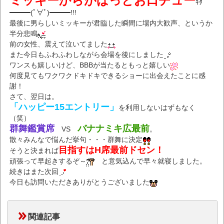
ミッキーからがばっとお口チュー
ｷﾀ
━━━(ﾟ∀ﾟ)━━━!!!
最後に男らしいミッキーが君臨した瞬間に場内大歓声、というか
半分悲鳴
前の女性、震えて泣いてました
また今日もふわふわしながら会場を後にしました
ワンスも嬉しいけど、BBBが当たるともっと嬉しい
何度見てもワクワクドキドキできるショーに出会えたことに感
謝！
さて、翌日は。
「ハッピー15エントリー」
を利用しないはずもなく
（笑）
群舞鑑賞席
バナナミキ広最前
VS
。
散々みんなで悩んだ挙句・・・群舞に決定
目指すはH席最前ドセン！
そうと決まれば
頑張って早起きするぞ～
と意気込んで早々就寝しました。
続きはまた次回
今日も訪問いただきありがとうございました
関連記事