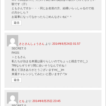
額です（汗）
ともさんですか・・・同じお名前の方、結構いらっしゃるので他
の方かしら？
お返事になってなかったらごめんなさいね(＾＾ゞ
返信
さとさんしょうさん
より:
2014年8月24日 01:57
SECRET: 0
PASS:
＞ともさん
私たちが泊まる来週は曇りらしいのでちょっと残念です(;_;)
7時ならギリギリ間に合いそうなんですね！
教えて頂きありがとうございますm(__)m
来週チャレンジしてみたいと思います(^-^)v
返信
とも
より:
2014年8月25日 23:45
SECRET: 0