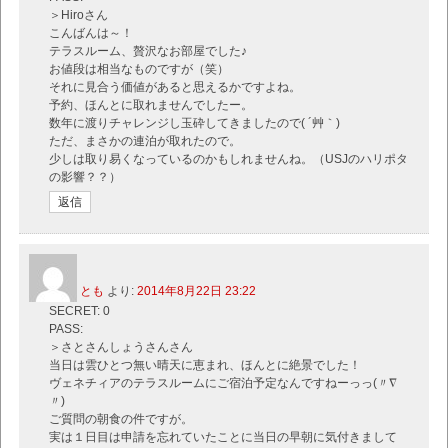
＞Hiroさん
こんばんは～！
テラスルーム、贅沢なお部屋でした♪
お値段は相当なものですが（笑）
それに見合う価値があると思えるかですよね。
予約、ほんとに取れませんでしたー。
数年に渡りチャレンジし玉砕してきましたので( ´艸｀)
ただ、まさかの連泊が取れたので。
少しは取り易くなっているのかもしれませんね。（USJのハリポタ
の影響？？）
返信
とも
より:
2014年8月22日 23:22
SECRET: 0
PASS:
＞さとさんしょうさんさん
当日は雲ひとつ無い晴天に恵まれ、ほんとに絶景でした！
ヴェネチィアのテラスルームにご宿泊予定なんですねーっっ(〃∇
〃)
ご質問の朝食の件ですが。
実は１日目は申請を忘れていたことに当日の早朝に気付きまして