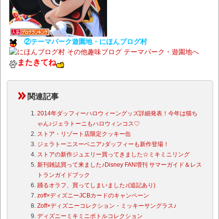
②テーマパーク遊園地・にほんブログ村
またきてね
関連記事
2014年ダッフィーハロウィーングッズ詳細発表！今年は猫ち
ゃん♪ジェラトーニもハロウィンコス♡
ストア・リゾート店限定クッキー缶
ジェラトーニスーベニア♪ダッフィーも新作登場！
ストアの新作ジュエリー買ってきました☆ミキミニリング
新刊雑誌買って来ました♪Disney FAN増刊 サマーガイド＆レス
トランガイドブック
踊るオラフ、買ってしまいました♪(追記あり)
zoff×ディズニーJCBカードのキャンペーン
Zoff×ディズニーコレクション・ミッキーサングラス♪
ディズニーミキミニボトルコレクション