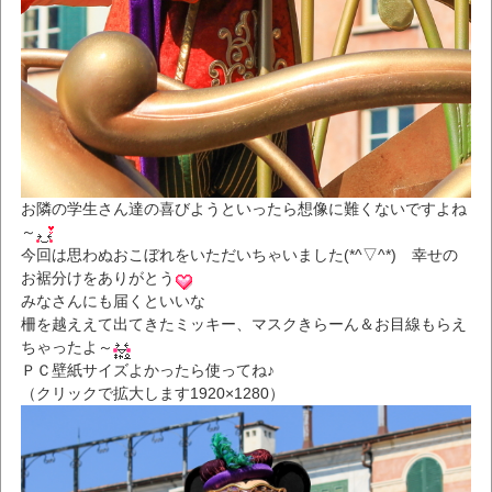
お隣の学生さん達の喜びようといったら想像に難くないですよね
～
今回は思わぬおこぼれをいただいちゃいました(*^▽^*) 幸せの
お裾分けをありがとう
みなさんにも届くといいな
柵を越ええて出てきたミッキー、マスクきらーん＆お目線もらえ
ちゃったよ～
ＰＣ壁紙サイズよかったら使ってね♪
（クリックで拡大します1920×1280）