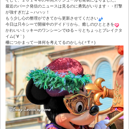
そして、２０１４年の年間スケジュールも発表になりました。
最近のパーク発信のニュースは見るのに勇気がいります・・打撃
が強すぎだよ～ハハッ！
もう少し心の整理ができてから更新させてください
今日は只今シーで開催中のデイドリから、癒しのひとときを
かわいいミッキーのワンシーンでゆる～りとちょっとブレイクタ
イム(´∀｀)
柵につかまって一体何を考えてるのかしら(〃∇〃)