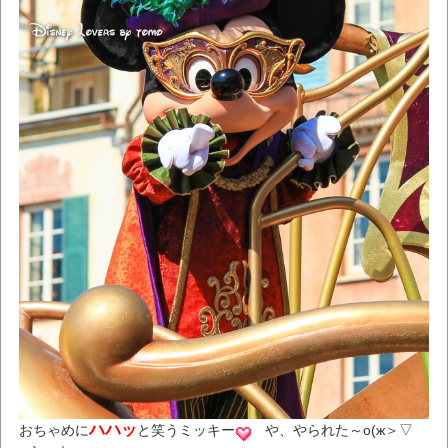
ハハッ
おちゃめに
と笑うミッキー
や、やられた～о(ж＞▽