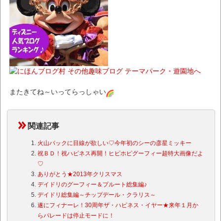
またきてね～いってらっしゃい
関連記事
火山バックに目線が欲しい♡今年初のシーの彦星ミッキー
祝ＢＤ！祝ハピネス再開！ヒピホピグーフィー超特大画像だよ
♡
ありがとう★2013年クリスマス
デイドリのグーフィー＆プルート総集編♪
デイドリ総集編～チップデール・クラリス～
遂にフィナーレ！30周年ザ・ハピネス・イヤー★来年１月か
らパレードは停止モードに！