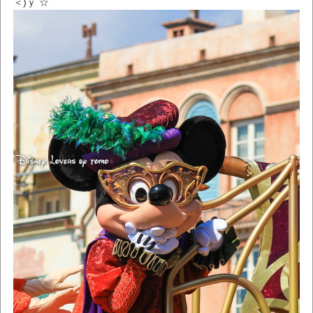
＜)ｙ ☆