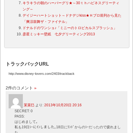
キラキラの朝のハーバーグリ★～30ｔｈハピネスグリーティ
ング～
デイジーハートショット～ドナデジkiss★Ｈブロ前列から見た
「爽涼鼓舞ザ・ファイナル」
ドナルドのワンショ♪「ミニーのトロピカルスプラッシュ」
彦星ミッキー壁紙 七夕グリーティング2013
トラックバックURL
http://www.disney-lovers.com/2403/trackback
2件のコメント
»
茉菜巳
より:
2013年10月20日 20:16
SECRET: 0
PASS:
はじめまして｡
私も19日ｼｰにｲﾝしました｡18日にﾗﾝﾄﾞからのｼｰだったので疲れまし
た…｡