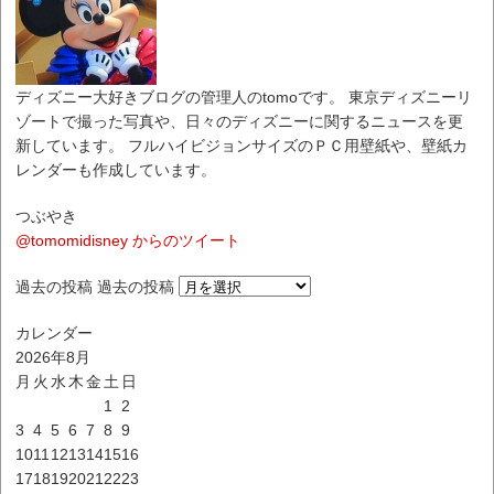
ディズニー大好きブログの管理人のtomoです。 東京ディズニーリ
ゾートで撮った写真や、日々のディズニーに関するニュースを更
新しています。 フルハイビジョンサイズのＰＣ用壁紙や、壁紙カ
レンダーも作成しています。
つぶやき
@tomomidisney からのツイート
過去の投稿
過去の投稿
カレンダー
2026年8月
月
火
水
木
金
土
日
1
2
3
4
5
6
7
8
9
10
11
12
13
14
15
16
17
18
19
20
21
22
23