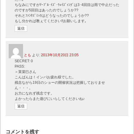
ちなみにですがﾃｰﾌﾞﾙ･ｲｽﾞ･ｳｪｲｽﾞｨﾝｸﾞは3･4回目は雨で中止だった
のですが5回目はあったのでしょうか??
それとﾌｧﾝﾀｽﾞﾐｯｸはどうなったのでしょうか??
もし分かれば教ぇてください!!お願いします｡
返信
とも
より:
2013年10月20日 23:05
SECRET: 0
PASS:
＞茉菜巳さん
こんばんは！インパお疲れ様でした。
残念ながら19日のショーの開催状況は把握しておりませ
ん・・・。
お力になれず残念です。
よかったらまた遊びにいらしてくださいね♪
返信
コメントを残す