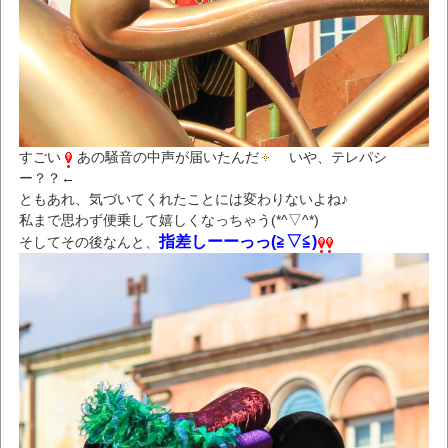
すごい
あの騒音の中声が届いたんだ
いや、テレパシ
ー？？←
ともあれ、気づいてくれたことには変わりないよね♪
私まで思わず便乗して嬉しくなっちゃう(*^▽^*)
指差しーーっっ(≧▽≦)
そしてその後なんと、